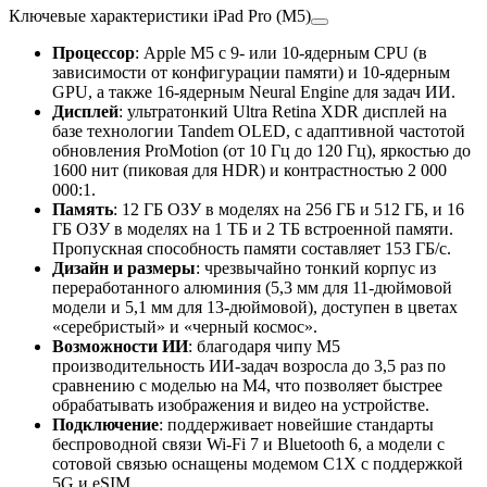
Ключевые характеристики iPad Pro (M5)
Процессор
: Apple M5 с 9- или 10-ядерным CPU (в
зависимости от конфигурации памяти) и 10-ядерным
GPU, а также 16-ядерным Neural Engine для задач ИИ.
Дисплей
: ультратонкий Ultra Retina XDR дисплей на
базе технологии Tandem OLED, с адаптивной частотой
обновления ProMotion (от 10 Гц до 120 Гц), яркостью до
1600 нит (пиковая для HDR) и контрастностью 2 000
000:1.
Память
: 12 ГБ ОЗУ в моделях на 256 ГБ и 512 ГБ, и 16
ГБ ОЗУ в моделях на 1 ТБ и 2 ТБ встроенной памяти.
Пропускная способность памяти составляет 153 ГБ/с.
Дизайн и размеры
: чрезвычайно тонкий корпус из
переработанного алюминия (5,3 мм для 11-дюймовой
модели и 5,1 мм для 13-дюймовой), доступен в цветах
«серебристый» и «черный космос».
Возможности ИИ
: благодаря чипу M5
производительность ИИ-задач возросла до 3,5 раз по
сравнению с моделью на M4, что позволяет быстрее
обрабатывать изображения и видео на устройстве.
Подключение
: поддерживает новейшие стандарты
беспроводной связи Wi-Fi 7 и Bluetooth 6, а модели с
сотовой связью оснащены модемом C1X с поддержкой
5G и eSIM.