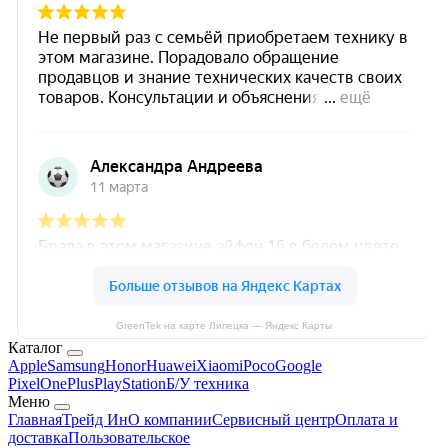
GreenTek на карте Липецка — Яндекс Карты
Каталог
Apple
Samsung
Honor
Huawei
Xiaomi
Poco
Google
Pixel
OnePlus
PlayStation
Б/У техника
Меню
Главная
Трейд Ин
О компании
Сервисный центр
Оплата и
доставка
Пользовательское